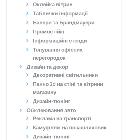
Оклейка вітрин
Таблички інформації
Банери та Брандмауери
Промостійкі
Інформаційні стенди
Тонування офісних
перегородок
Дизайн та декор
Декоративні світильники
Панно 3d на стіні та вітрини
магазину
Дизайн-тюнінг
Обклеювання авто
Реклама на транспорті
Камуфляж на позашляховик
Дизайн-тюнінг