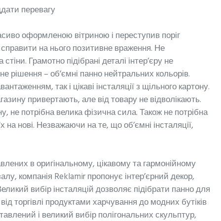
іддати перевагу
асиво оформленою вітриною і переступив поріг
є справити на нього позитивне враження. Не
стіни. Грамотно підібрані деталі інтер’єру не
не рішення – об’ємні панно нейтральних кольорів.
антаженням, так і цікаві інсталяції з щільного картону.
газину привертають, але від товару не відволікають.
іну, не потрібна велика фізична сила. Також не потрібна
 на нові. Незважаючи на те, що об’ємні інсталяції,
кавлених в оригінальному, цікавому та гармонійному
алу, компанія Reklamir пропонує інтер’єрний декор,
еликий вибір інсталяцій дозволяє підібрати панно для
 від торгівлі продуктами харчування до модних бутіків
авлений і великий вибір полігональних скульптур,