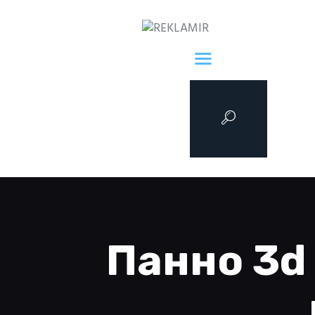
Про нас
Послуги
Ціни
Портфоліо
Контакти
Панно 3d 