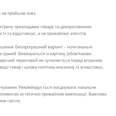
ь не пройшов повз
вітрину прикладами товару та декоративними
і та відштовхує, а не приваблює клієнтів.
ішення. Безпрограшний варіант – полігональні
та граней. Виконуються із картону (обов’язково
рідкісний перехожий не зупиняється перед вітриною
якщо товар і цінова політика магазину їх влаштовує,
вічування. Рекомендується поєднувати локальне
допомогою естетично привабливі композиції. Важливо
яне світло.