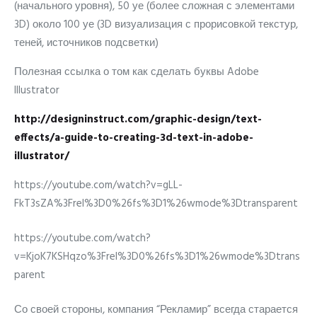
(начального уровня), 50 уе (более сложная с элементами
3D) около 100 уе (3D визуализация с прорисовкой текстур,
теней, источников подсветки)
Полезная ссылка о том как сделать буквы Adobe
Illustrator
http://designinstruct.com/graphic-design/text-
effects/a-guide-to-creating-3d-text-in-adobe-
illustrator/
https://youtube.com/watch?v=gLL-
FkT3sZA%3Frel%3D0%26fs%3D1%26wmode%3Dtransparent
https://youtube.com/watch?
v=KjoK7KSHqzo%3Frel%3D0%26fs%3D1%26wmode%3Dtrans
parent
Со своей стороны, компания “Рекламир” всегда старается