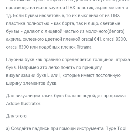
– объемные буквы второго типа делаются глубже и для их
производства используется ПВХ пластик, акрил металл и
тд. Если буквы несветовые, то их выклеивают из ПВХ
пластика полностью – как борта, так и лицо; световые
буквы – делают с лицевой частью из молочного(белого)
акрила, оклееного цветной пленкой oracal 641, oracal 8500,
oracal 8300 или подобных пленок Ritrama.
Глубина букв как правило определяется толщиной штриха
букв. Например это легко понять по принципу
визуализации букв L или I, которые имеют постоянную
ширину элементов букв.
Для визуалиции таких букв больше подойдет программа
Adobe Illustrator.
Для этого:
a) Создайте падпись при помощи инструмента Type Tool